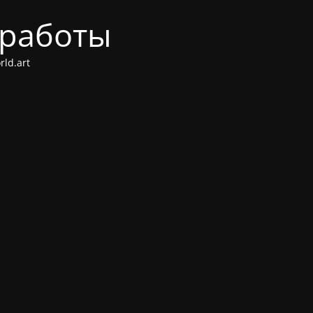
 работы
ld.art