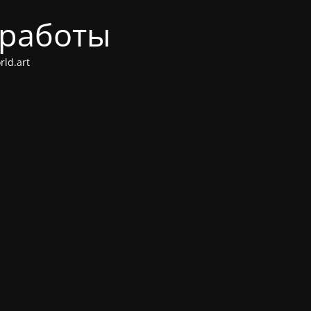
 работы
ld.art