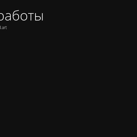
 работы
.art