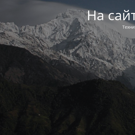
На сай
Техни