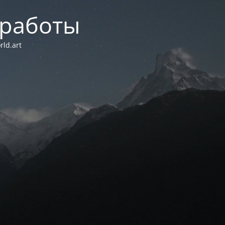
 работы
ld.art