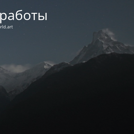
 работы
ld.art