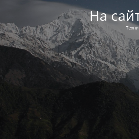
На сай
Техни