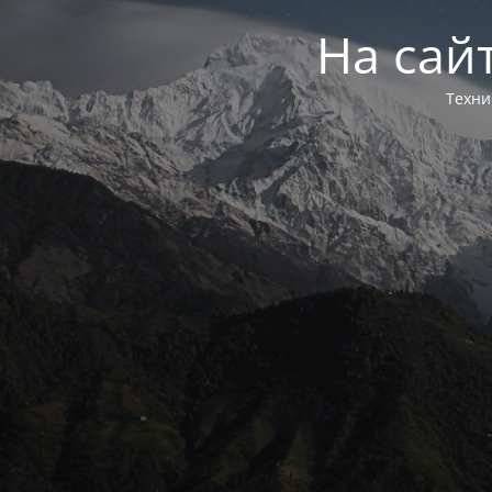
На сай
Техни