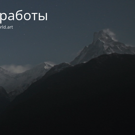
 работы
ld.art