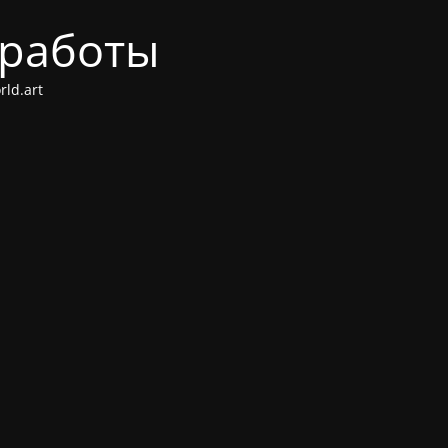
 работы
ld.art