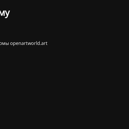
му
рмы openartworld.art