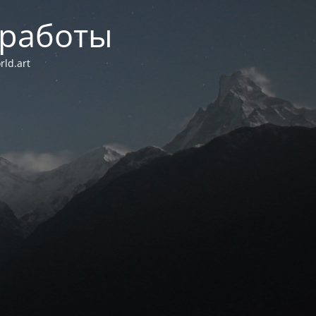
 работы
ld.art