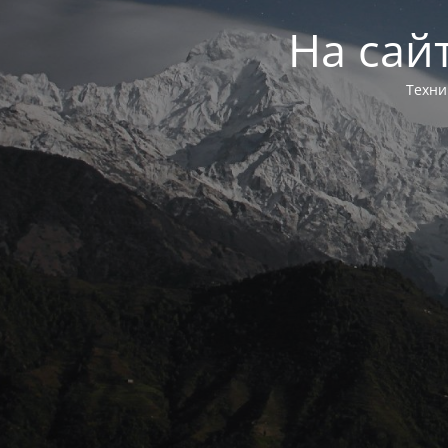
На сай
Техни