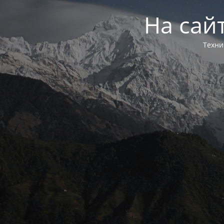
На сай
Техни