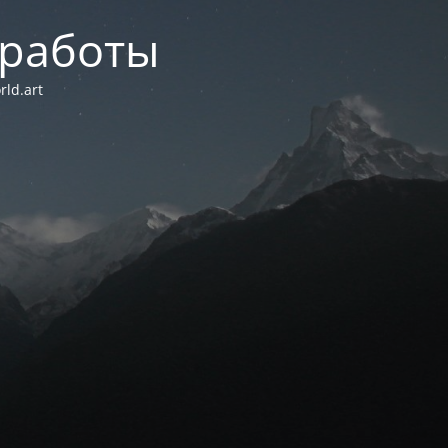
 работы
ld.art