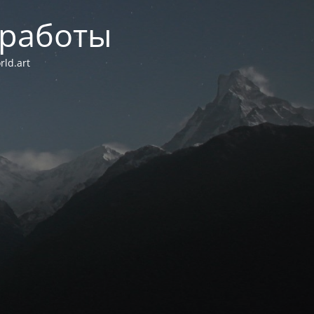
 работы
ld.art