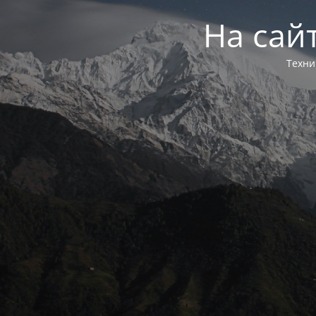
На сай
Техни