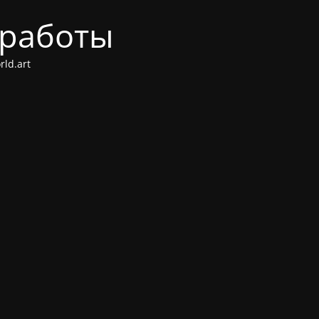
 работы
ld.art