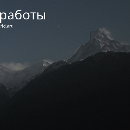
 работы
ld.art