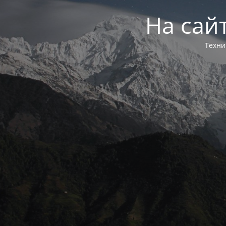
На сай
Техни