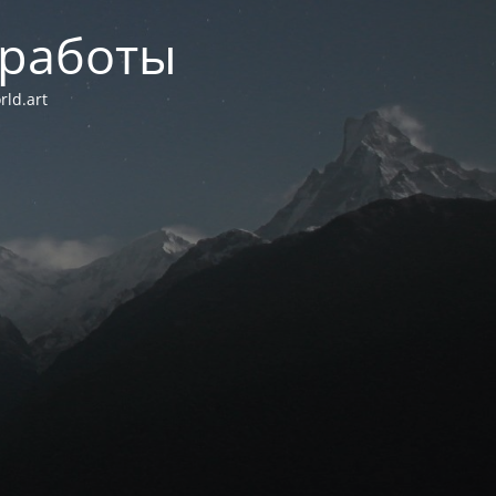
 работы
ld.art