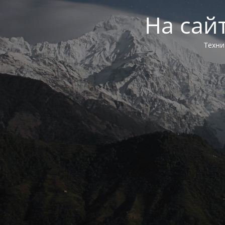
На сай
Техни