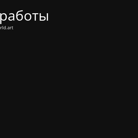
 работы
ld.art