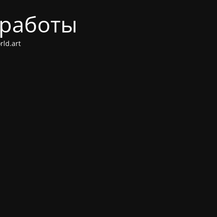
 работы
ld.art