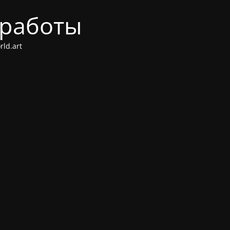
 работы
ld.art