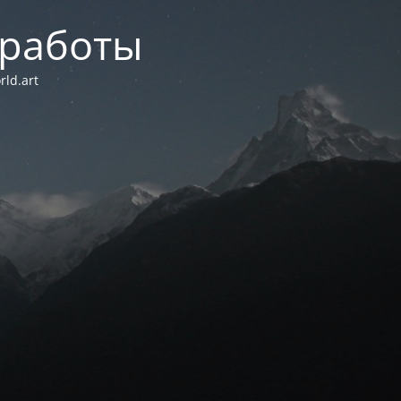
 работы
ld.art