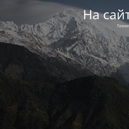
На сай
Техни