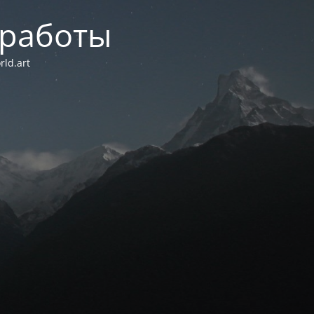
 работы
ld.art