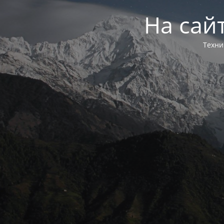
На сай
Техни