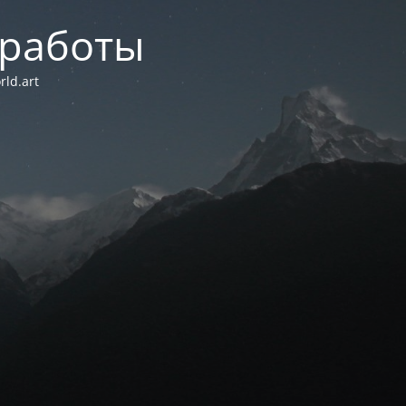
 работы
ld.art