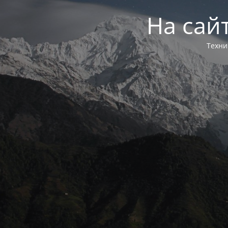
На сай
Техни