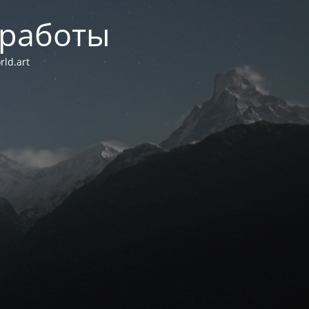
 работы
ld.art