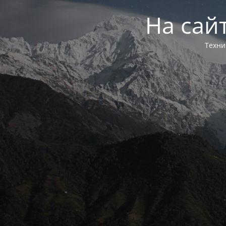
На сай
Техни