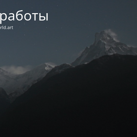
 работы
ld.art