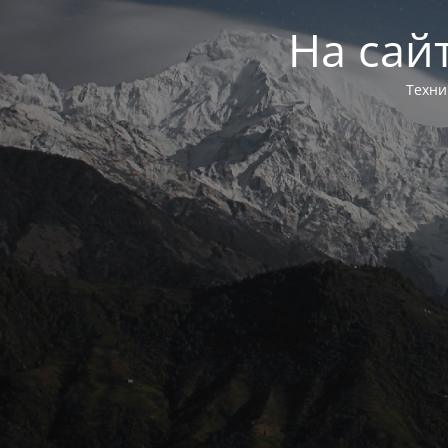
На сай
Техни