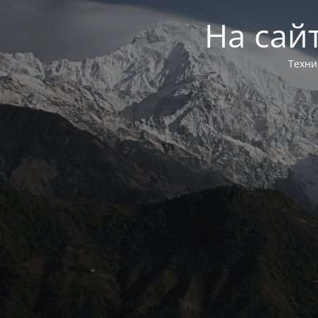
На сай
Техни