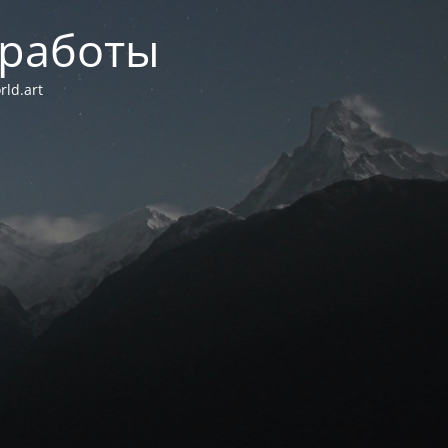
 работы
ld.art