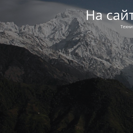
На сай
Техни