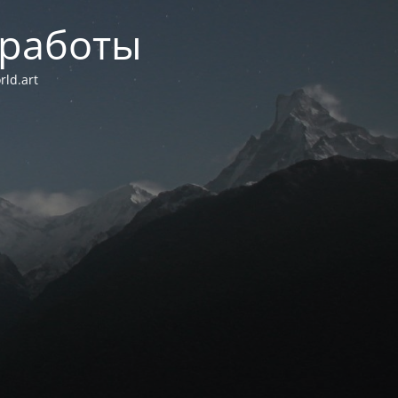
 работы
ld.art