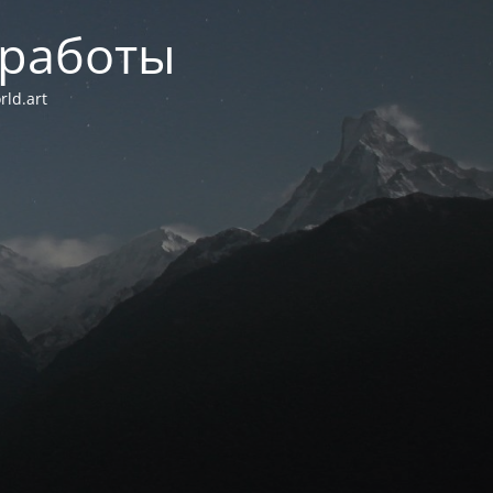
 работы
ld.art