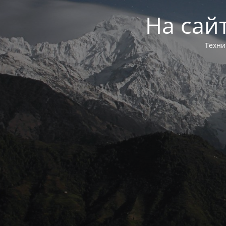
На сай
Техни