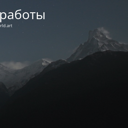
 работы
ld.art