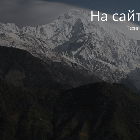
На сай
Техни