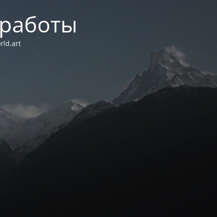
 работы
ld.art