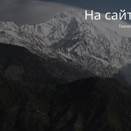
На сай
Техни